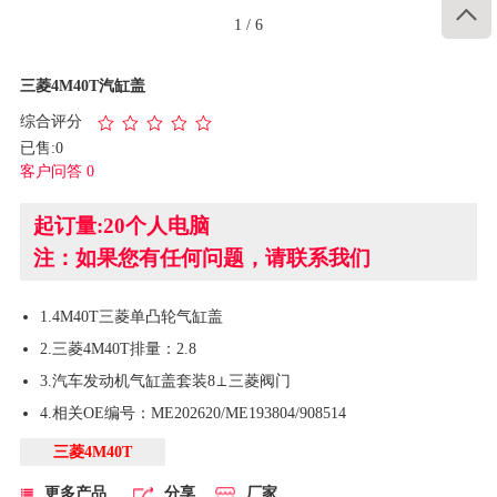

1
/
6
三菱4M40T汽缸盖
综合评分
已售:0
客户问答 0
起订量:20个人电脑
注：如果您有任何问题，请联系我们
1.4M40T三菱单凸轮气缸盖
2.三菱4M40T排量：2.8
3.汽车发动机气缸盖套装8⊥三菱阀门
4.相关OE编号：ME202620/ME193804/908514
三菱4M40T
更多产品
分享
厂家