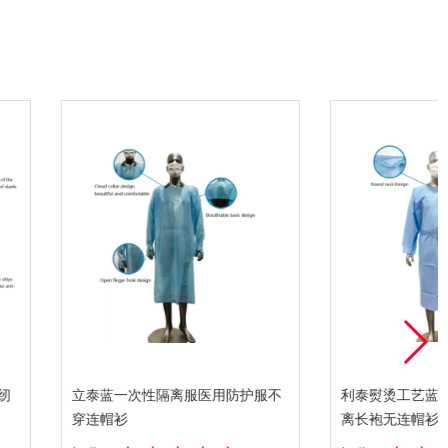
次性隔离服医用防护服不
利泰熨烫工艺蓝色分体式一次性隔
离长袍无连帽衫