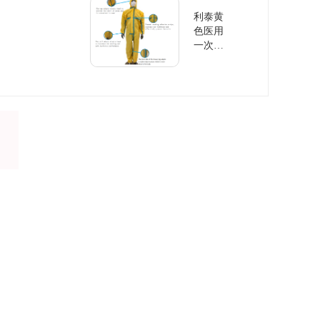
（无连
帽衫）
利泰黄
色医用
一次性
防护服
医用隔
离服