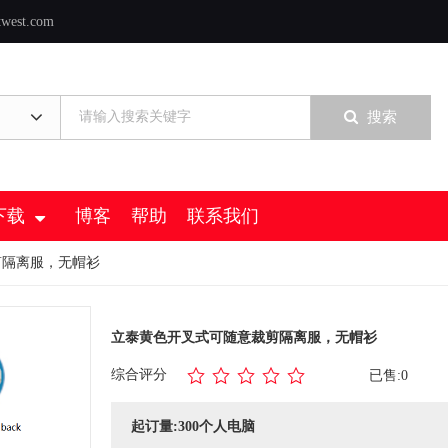
twest.com
搜索
下载
博客
帮助
联系我们
剪隔离服，无帽衫
立泰黄色开叉式可随意裁剪隔离服，无帽衫
综合评分
已售:0
起订量:300个人电脑