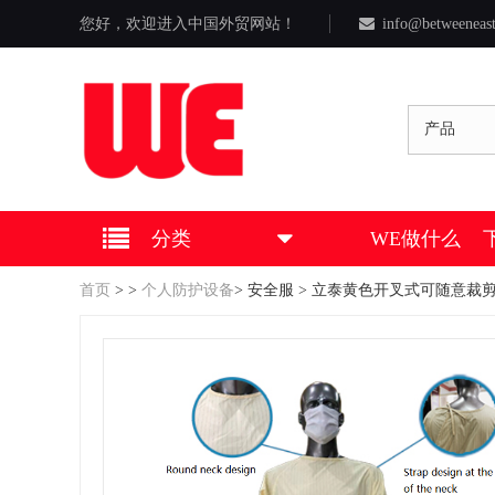
您好，欢迎进入中国外贸网站！
info@betweeneas
产品
分类
WE做什么
首页
>
>
个人防护设备
>
安全服
> 立泰黄色开叉式可随意裁