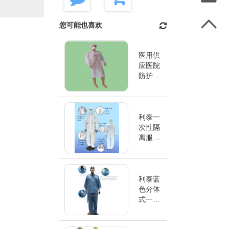

您可能也喜欢
医用供
应医院
防护服
一次性
隔离服
利泰一
次性隔
离服连
帽衫白
色
利泰蓝
色分体
式一次
性隔离
长袍