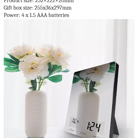
Product size: 252×222×20mm
Gift box size: 255x36x297mm
Power: 4 x 1.5 AAA batteries