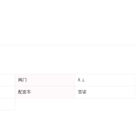
阀门
8.⊥
配套车
雷诺