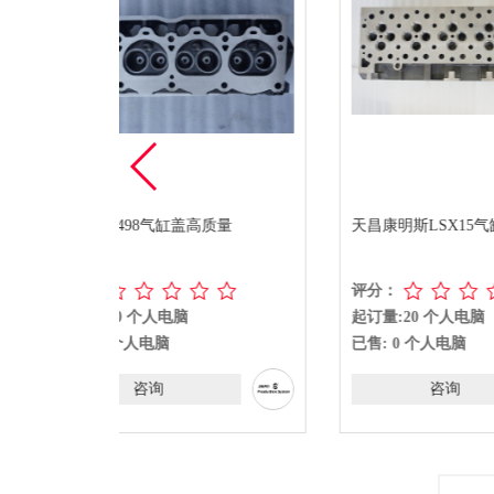
量
天昌康明斯LSX15气缸盖
用于久保田
评分：
评分：
起订量:20 个人电脑
起订量:2
已售: 0 个人电脑
已售: 0
咨询