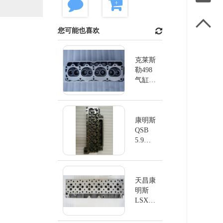

您可能也喜欢
克莱斯
勒498
气缸盖
高质量
康明斯
QSB
5.9升
汽缸盖
天昌康
明斯
LSX15
气缸盖