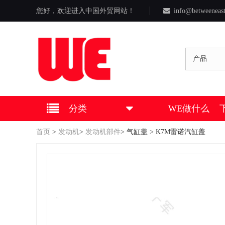
您好，欢迎进入中国外贸网站！
info@betweeneas
产品
分类
WE做什么
首页
>
发动机
>
发动机部件
>
气缸盖
> K7M雷诺汽缸盖