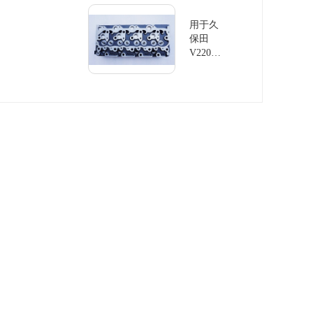
用于久
保田
V2203
气缸盖