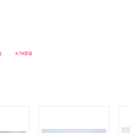
盖
K7M雷诺