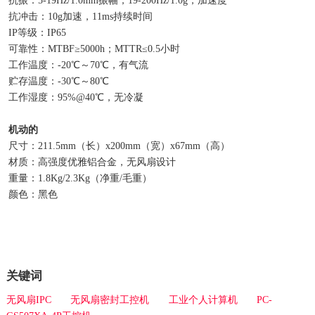
抗振：5-19Hz/1.0mm振幅；19-200Hz/1.0g，加速度
抗冲击：10g加速，11ms持续时间
IP等级：IP65
可靠性：MTBF≥5000h；MTTR≤0.5小时
工作温度：-20℃～70℃，有气流
贮存温度：-30℃～80℃
工作湿度：95%@40℃，无冷凝
机动的
尺寸：211.5mm（长）x200mm（宽）x67mm（高）
材质：高强度优雅铝合金，无风扇设计
重量：1.8Kg/2.3Kg（净重/毛重）
颜色：黑色
关键词
无风扇IPC
无风扇密封工控机
工业个人计算机
PC-