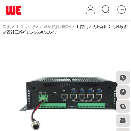
首页
>
工业和科学
>
计算机硬件和软件
>
工控机
> 无风扇IPC无风扇密
封设计工控机PC-GS507XA-4P



