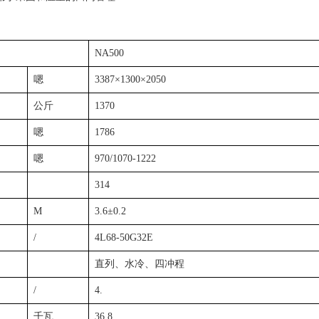
NA500
嗯
3387×1300×2050
公斤
1370
嗯
1786
嗯
970/1070-1222
314
M
3.6±0.2
/
4L68-50G32E
直列、水冷、四冲程
/
4.
千瓦
36.8