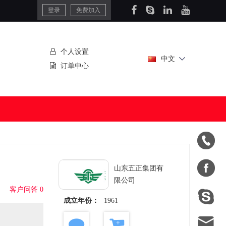
登录
免费加入
个人设置
中文
订单中心


山东五正集团有
限公司
客户问答 0

成立年份：
1961
