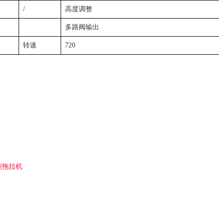
/
高度调整
多路阀输出
转速
720
能拖拉机