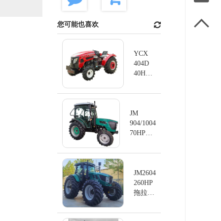

您可能也喜欢
YCX
404D
40HP
拖拉机
四轮拖
拉机
JM
904/1004
70HP小
型底盘
拖拉机
JM2604
260HP
拖拉机
大马力
拖拉机