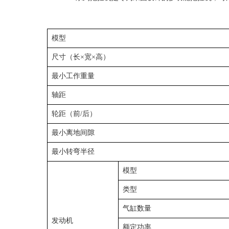
模型
尺寸（长×宽×高）
最小工作重量
轴距
轮距（前/后）
最小离地间隙
最小转弯半径
模型
类型
气缸数量
发动机
额定功率