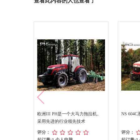
查看此内容的人也查看了
H是一个大马力拖拉机。
NS 604C系列拖拉机
行业领先技术
评分：
人电脑
起订量:1 个人电脑