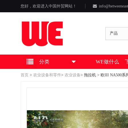
您好，欢迎进入中国外贸网站！
info@betweeneas
产品
分类
WE做什么
首页
>
农业设备和零件
>
农业设备
>
拖拉机
> 欧III NA5