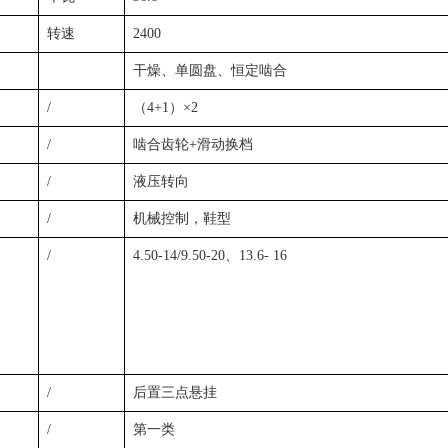
转速
2400
干燥、单圆盘、恒定啮合
/
（4+1）×2
/
啮合齿轮+滑动换档
/
液压转向
/
机械控制，鞋型
/
4.50-14/9.50-20、13.6- 16
/
后置三点悬挂
/
第一类