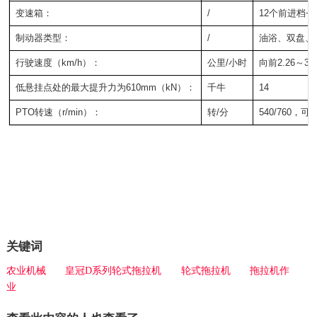
变速箱：
/
12个前进档+
制动器类型：
/
油浴、双盘、
行驶速度（km/h）：
公里/小时
向前2.26～32.
低悬挂点处的最大提升力为610mm（kN）：
千牛
14
PTO转速（r/min）：
转/分
540/760，可选
关键词
农业机械
皇冠D系列轮式拖拉机
轮式拖拉机
拖拉机作
业