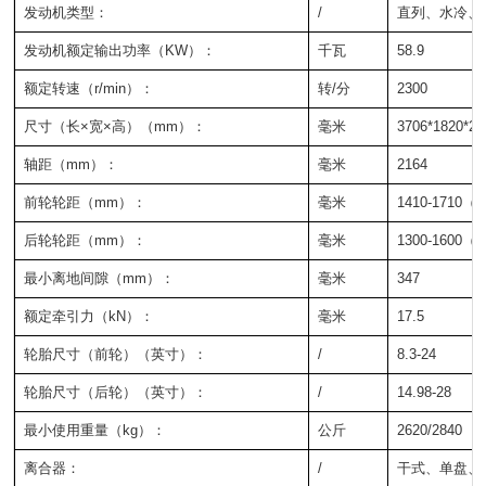
发动机类型：
/
直列、水冷、
发动机额定输出功率（KW）：
千瓦
58.9
额定转速（r/min）：
转/分
2300
尺寸（长×宽×高）（mm）：
毫米
3706*182
轴距（mm）：
毫米
2164
前轮轮距（mm）：
毫米
1410-1710
后轮轮距（mm）：
毫米
1300-1600
最小离地间隙（mm）：
毫米
347
额定牵引力（kN）：
毫米
17.5
轮胎尺寸（前轮）（英寸）：
/
8.3-24
轮胎尺寸（后轮）（英寸）：
/
14.98-28
最小使用重量（kg）：
公斤
2620/2840
离合器：
/
干式、单盘、