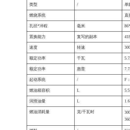
类型
/
单
燃烧系统
直
孔径*冲程
毫米
86
置换能力
复写的副本
41
速度
转速
30
额定功率
千瓦
5.7
额定功率
惠普
7.7
起动系统
/
F
燃油箱容积
L
5.5
润滑油量
L
1.6
燃油消耗量
克/千瓦时
30
36