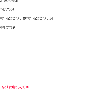
#或-10#轻柴油
0*470*550
冲起动器类型：49电起动器类型：54
时针方向的
柴油发电机制造商