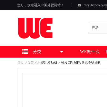
您好，欢迎进入中国外贸网站！
info@betweeneas
产品
分类
WE做什么
首页
>
发动机
>
柴油发动机
> 长发CF186FA-E风冷柴油机