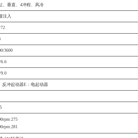
缸、垂直、4冲程、风冷
接注入
*72
8
00/3600
/6.6
/9.0
： 反冲起动器E：电起动器
5
00rpm:275
00rpm:281