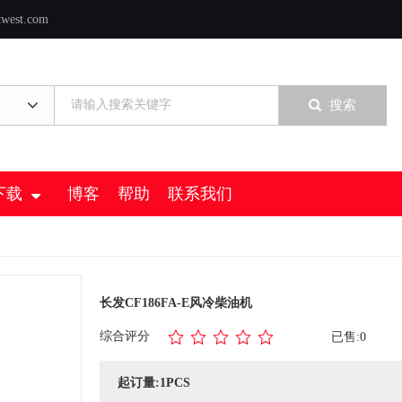
twest.com
搜索
下载
博客
帮助
联系我们
长发CF186FA-E风冷柴油机
综合评分
已售:0
起订量:1PCS