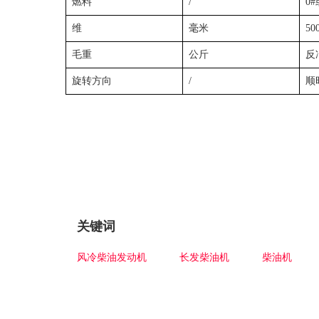
燃料
/
0
维
毫米
50
毛重
公斤
反
旋转方向
/
顺
关键词
风冷柴油发动机
长发柴油机
柴油机