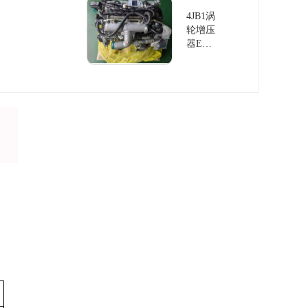
放
4JB1涡
轮增压
器EU
IV排放
发动机