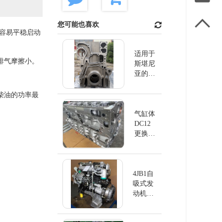

您可能也喜欢
下容易平稳启动
适用于
排气摩擦小。
斯堪尼
亚的缸
体
DC13
柴油的功率最
气缸体
DC12
更换斯
堪尼亚
4JB1自
吸式发
动机
4JB1NA
EUI排