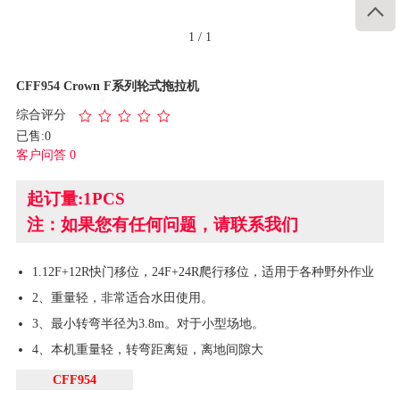

1
/
1
CFF954 Crown F系列轮式拖拉机
综合评分
已售:0
客户问答 0
起订量:1PCS
注：如果您有任何问题，请联系我们
1.12F+12R快门移位，24F+24R爬行移位，适用于各种野外作业
2、重量轻，非常适合水田使用。
3、最小转弯半径为3.8m。对于小型场地。
4、本机重量轻，转弯距离短，离地间隙大
CFF954