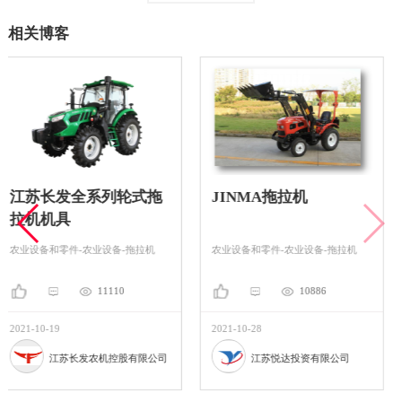
相关博客
列轮式拖
JINMA拖拉机
无人驾驶拖拉
状态
设备-拖拉机
农业设备和零件-农业设备-拖拉机
农业设备和零件-农业
110
10886
8
2021-10-28
2021-11-23
机控股有限公司
江苏悦达投资有限公司