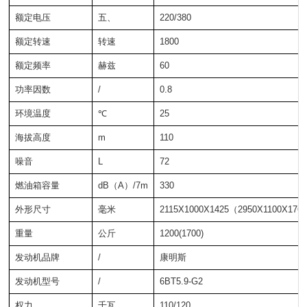
额定电压
五、
220/380
额定转速
转速
1800
额定频率
赫兹
60
功率因数
/
0.8
环境温度
℃
25
海拔高度
m
110
噪音
L
72
燃油箱容量
dB（A）/7m
330
外形尺寸
毫米
2115X1000X1425（2950X1100X176
重量
公斤
1200(1700)
发动机品牌
/
康明斯
发动机型号
/
6BT5.9-G2
权力
千瓦
110/120