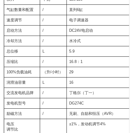
气缸数量和配置
/
直列6缸
速度调节
/
电子调速器
启动方法
/
DC24V电启动
冷却方法
/
水冷式
总位移
L
5.9
压缩比
/
16.8：1
100%负载油耗
（升/小时）
29
润滑油容量
L
16
交流发电机品牌
/
丁格尔（丁一）
发电机型号
/
DG274C
励磁方法
/
无刷、自励和恒压（AVR）
电压
±1%，发动机调节4%
调节比