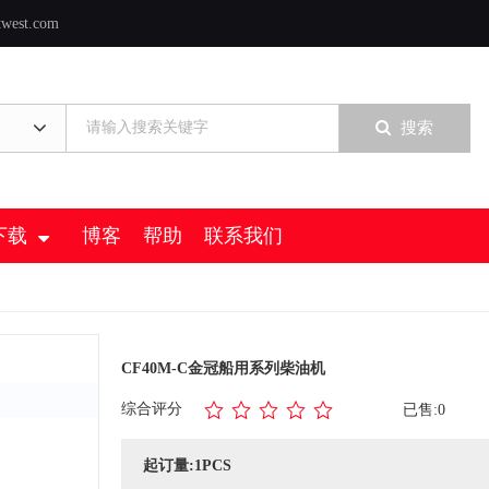
twest.com
搜索
下载
博客
帮助
联系我们
CF40M-C金冠船用系列柴油机
综合评分
已售:0
起订量:1PCS