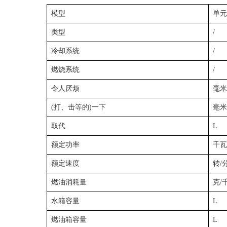
模型
单元
类型
/
冷却系统
/
燃烧系统
/
令人厌烦
毫米
(打、击等的)一下
毫米
取代
L
额定功率
千瓦
额定速度
转/
燃油消耗量
克/
水箱容量
L
燃油箱容量
L