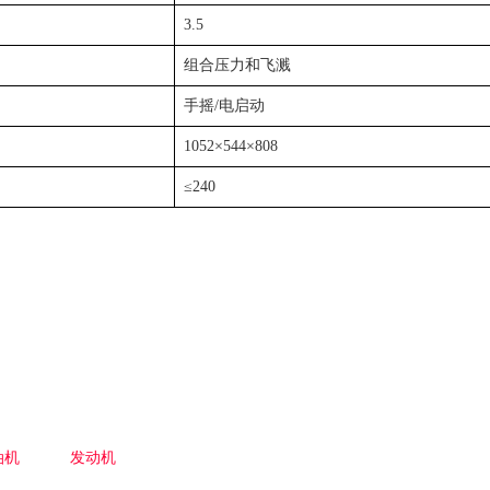
3.5
组合压力和飞溅
手摇/电启动
1052×544×808
≤240
油机
发动机