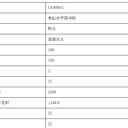
CF40M-C
单缸水平四冲程
料斗
直接注入
140
130
2.
25
分
2200
千瓦时
≤244.8
25
22