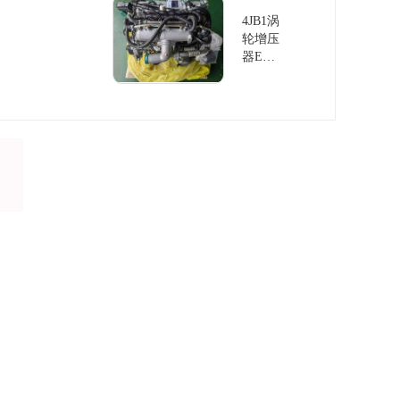
放
4JB1涡
轮增压
器EU
IV排放
发动机