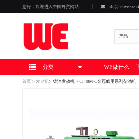
您好，欢迎进入中国外贸网站！
info@betweeneas
产品
分类
WE做什么
首页
>
发动机
>
柴油发动机
> CF40M-C金冠船用系列柴油机