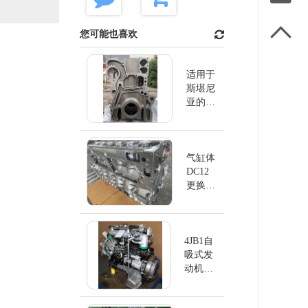

您可能也喜欢
适用于
斯堪尼
亚的缸
体
DC13
气缸体
DC12
更换斯
堪尼亚
4JB1自
吸式发
动机
4JB1NA
EUI排