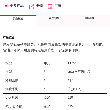
更多产品
分享
厂家
客户问答
顾客评论
产品描述
产品描述
昌发皇冠系列单缸柴油机是中国最高端的单缸柴油机之一。多功能、
省油、环保、耐用的特点给用户留下了深刻的印象。
模型
单元
CF22
类型
/
单缸水平四冲程
冷却系统
/
料斗
燃烧系统
/
直接注入
令人厌烦
毫米
110
(打、击等的)一下
毫米
115