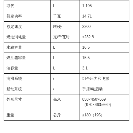
取代
L
1.195
额定功率
千瓦
14.71
额定速度
转/分
2200
燃油消耗量
克/千瓦时
≤232.8
水箱容量
L
16.5
燃油箱容量
L
15.5
油容量
L
3.1
润滑系统
/
组合压力和飞溅
起动系统
/
手摇/电启动
外形尺寸
毫米
858×450×669
（970×463×669）
重量
公斤
≤180（195）