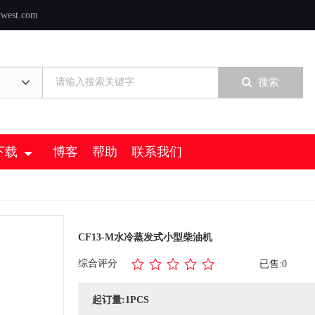
twest.com
搜索
下载
博客
帮助
联系我们
CF13-M水冷蒸发式小型柴油机
综合评分
已售:0
起订量:1PCS