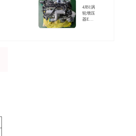
放
4JB1涡
轮增压
器EU
IV排放
发动机