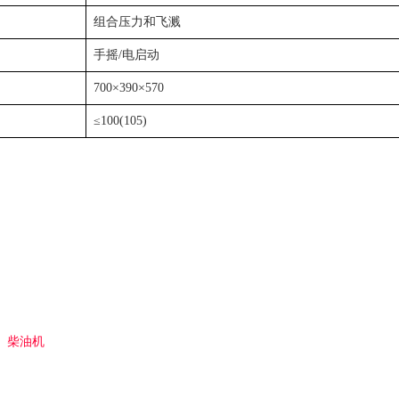
组合压力和飞溅
手摇/电启动
700×390×570
≤100(105)
柴油机