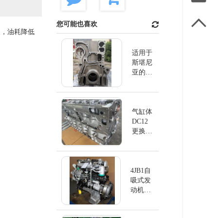

您可能也喜欢
长，油耗降低
适用于
斯堪尼
亚的缸
体
DC13
气缸体
DC12
更换斯
堪尼亚
4JB1自
吸式发
动机
4JB1NA
EUI排