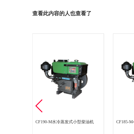
查看此内容的人也查看了
型柴油机
CF190-M水冷蒸发式小型柴油机
CF185