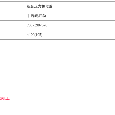
组合压力和飞溅
手摇/电启动
700×390×570
≤100(105)
动机工厂