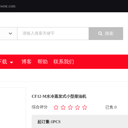
twest.com
搜索
下载
博客
帮助
联系我们
CF12-M水冷蒸发式小型柴油机
综合评分
已售:0
起订量:1PCS