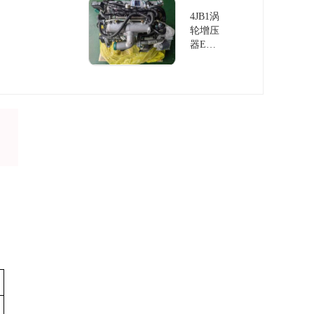
放
4JB1涡
轮增压
器EU
IV排放
发动机