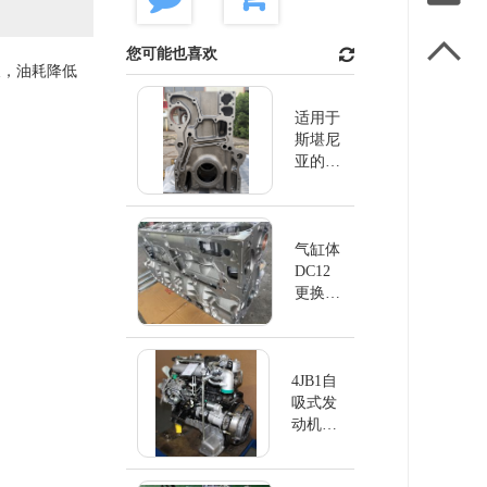

您可能也喜欢
长，油耗降低
适用于
斯堪尼
亚的缸
体
DC13
气缸体
DC12
更换斯
堪尼亚
4JB1自
吸式发
动机
4JB1NA
EUI排