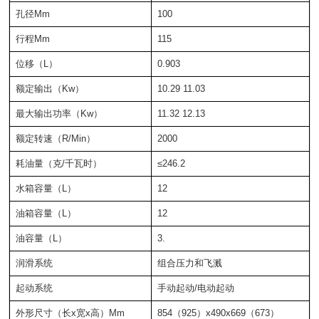
孔径Mm
100
行程Mm
115
位移（L）
0.903
额定输出（Kw）
10.29 11.03
最大输出功率（Kw）
11.32 12.13
额定转速（R/Min）
2000
耗油量（克/千瓦时）
≤246.2
水箱容量（L）
12
油箱容量（L）
12
油容量（L）
3.
润滑系统
组合压力和飞溅
起动系统
手动起动/电动起动
外形尺寸（长x宽x高）Mm
854（925）x490x669（673）