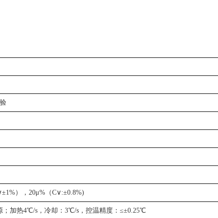
试验
∨±1%），20μ%（C∨:±0.8%)
；加热4℃/s，冷却：3℃/s，控温精度：≤±0.25℃