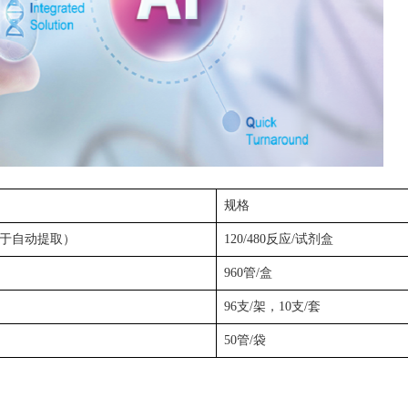
规格
用于自动提取）
120/480反应/试剂盒
960管/盒
96支/架，10支/套
50管/袋