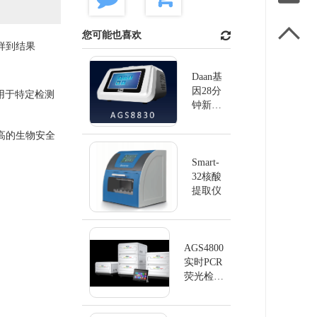

您可能也喜欢
样到结果
Daan基
因28分
本用于特定检测
钟新型
冠状病
毒快速
高的生物安全
检测系
统
Smart-
32核酸
提取仪
AGS4800
实时PCR
荧光检测
系统