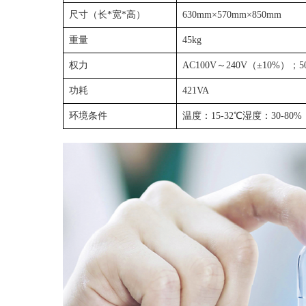
尺寸（长*宽*高）
630mm×570mm×850mm
重量
45kg
权力
AC100V～240V（±10%）；5
功耗
421VA
环境条件
温度：15-32℃湿度：30-80%