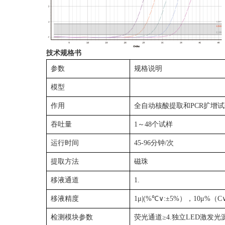
技术规格书
参数
规格说明
模型
作用
全自动核酸提取和PCR扩增
吞吐量
1～48个试样
运行时间
45-96分钟/次
提取方法
磁珠
移液通道
1.
移液精度
1μ|(%℃∨:±5%），10μ%（C
检测模块参数
荧光通道≥4.独立LED激发光源