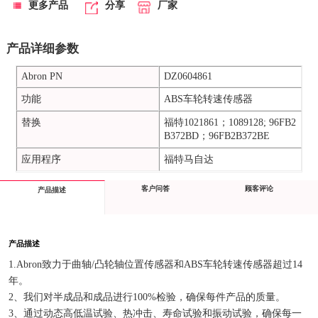
更多产品
分享
厂家
产品详细参数
Abron PN
DZ0604861
功能
ABS车轮转速传感器
替换
福特1021861；1089128; 96FB2
B372BD；96FB2B372BE
应用程序
福特马自达
客户问答
顾客评论
产品描述
产品描述
1.Abron致力于曲轴/凸轮轴位置传感器和ABS车轮转速传感器超过14
年。
2、我们对半成品和成品进行100%检验，确保每件产品的质量。
3、通过动态高低温试验、热冲击、寿命试验和振动试验，确保每一