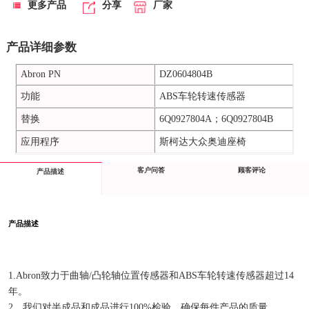
更多产品
分享
厂家
产品详细参数
Abron PN
DZ0604804B
功能
ABS车轮转速传感器
替换
6Q0927804A；6Q0927804B
应用程序
斯柯达大众奥迪座椅
客户问答
顾客评论
产品描述
产品描述
1.Abron致力于曲轴/凸轮轴位置传感器和ABS车轮转速传感器超过14
年。
2、我们对半成品和成品进行100%检验，确保每件产品的质量。