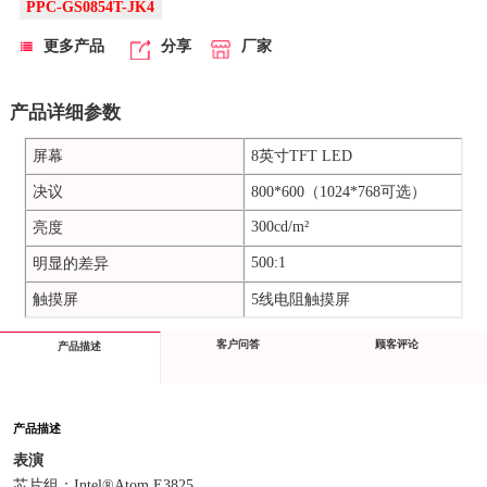
PPC-GS0854T-JK4
更多产品
分享
厂家
产品详细参数
屏幕
8英寸TFT LED
决议
800*600（1024*768可选）
300cd/m²
亮度
500:1
明显的差异
触摸屏
5线电阻触摸屏
客户问答
顾客评论
产品描述
产品描述
表演
芯片组：Intel®Atom E3825