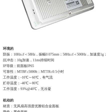
环境的
防振：10Hz≤f＜58Hz，振幅0.075mm；58Hz≤f＜500Hz，加速度1g；
抗冲击：10g加速，11ms持续时间
IP等级：前面板IP65
可靠性：MTBF≥5000h；MTTR≤0.5小时
工作温度：-10℃～60℃，有气流
贮存温度：-40℃～80℃
工作湿度：93%@40℃，无冷凝
机动的
材质：无风扇高强度优雅铝合金面板
颜色：黑色面板