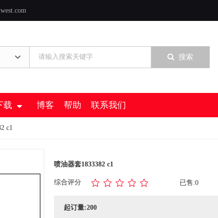
twest.com
搜索
下载
博客
帮助
联系我们
2 c1
喷油器套1833382 c1
综合评分
已售:0
起订量:200