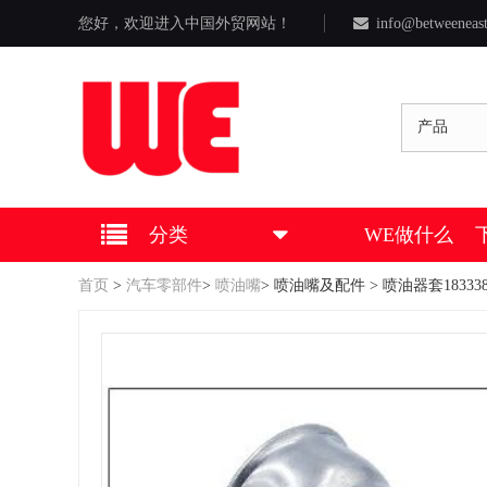
您好，欢迎进入中国外贸网站！
info@betweeneas
产品
分类
WE做什么
首页
>
汽车零部件
>
喷油嘴
>
喷油嘴及配件
> 喷油器套183338