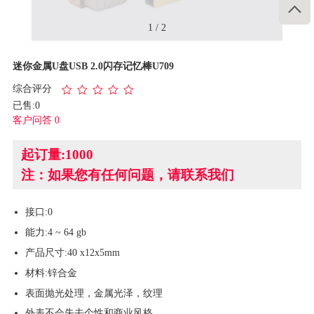

1
/
2
迷你金属U盘USB 2.0闪存记忆棒U709
综合评分
已售:0
客户问答 0
起订量:1000
注：如果您有任何问题，请联系我们
接口:0
能力:4 ~ 64 gb
产品尺寸:40 x12x5mm
材料:锌合金
表面抛光处理，金属光泽，纹理
外表不会失去个性和商业风格