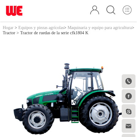
Hogar
>
Equipos y piezas agrícolas
>
Maquinaria y equipo para agricultura
>
Tractor
> Tractor de ruedas de la serie cfk1804 K



