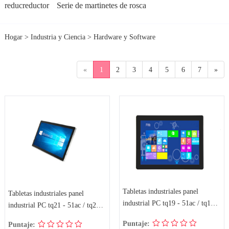
reducreductor
Serie de martinetes de rosca
Hogar
>
Industria y Ciencia
>
Hardware y Software
«
1
2
3
4
5
6
7
»
Tabletas industriales panel
Tabletas industriales panel
industrial PC tq19 - 51ac / tq19 -
industrial PC tq21 - 51ac / tq21 -
7xac
7xac
Puntaje:
Puntaje: