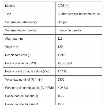
Modelo
Cf25 (m)
Tipo
Cuatro tiempos horizontales de un s
Sistema de refrigeración
Hopper
Sistema de combustión
Inyección directa
Abertura mm
115
Viaje mm
120
Desplazamiento (l)
1.246
Potencia nominal (kW)
15.5 / 16.4
Potencia máxima de salida (kW)
17 / 18
Velocidad nominal (R / min)
2300
Consumo de combustible (G / kWh)
≤ 244,8
Capacidad del tanque (l)
16,5
Capacidad del tanque (l)
15,5