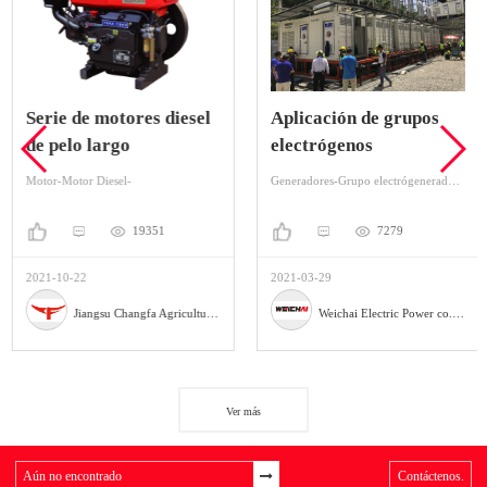
Serie de motores diesel
Aplicación de grupos
de pelo largo
electrógenos
Motor-Motor Diesel-
Generadores-Grupo electrógenerador-Grupo electrógeno Diesel
19351
7279
2021-10-22
2021-03-29
Jiangsu Changfa Agricultural Equipment Holding Co., Ltd
Weichai Electric Power co., Ltd.
Ver más
Contáctenos.