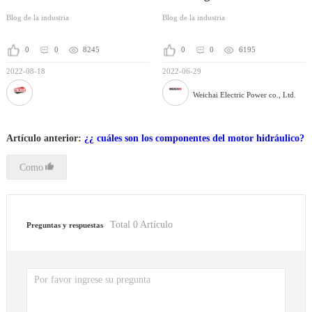
ye3 / ye4?
gama para proteger la
Blog de la industria
Blog de la industria
seguridad de la energía de
la isla!
0
0
8245
0
0
6195
2022-08-18
2022-06-29
Weichai Electric Power co., Ltd.
Artículo anterior:
¿¿ cuáles son los componentes del motor hidráulico?
Como
Total
0
Artículo
Preguntas y respuestas