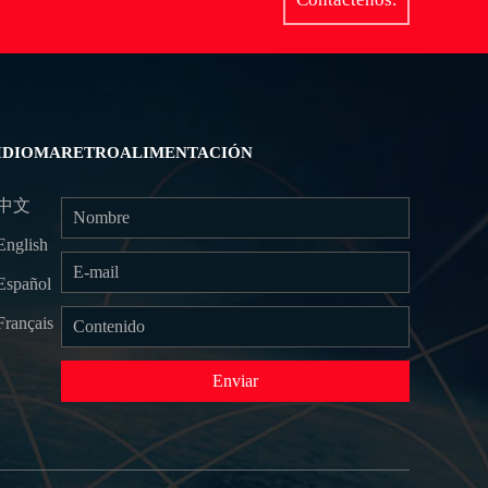
IDIOMA
RETROALIMENTACIÓN
中文
English
Español
Français
Enviar