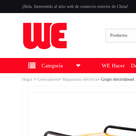
¡Hola, bienvenido al sitio web de comercio exterior de China!
Productos
Categoría
WE Hacer
De
Hogar
>
Generadores
>
Maquinaria eléctrica
>
Grupo electródiesel