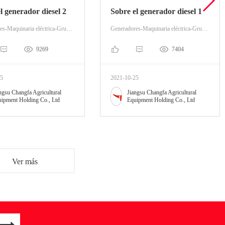
l generador diesel 2
Sobre el generador diesel 1
Generadores-Maquinaria eléctrica-Grupo electródiesel
Generadores-Maquinaria eléctrica-Grupo electródiesel
9269
7404
25
2021-10-25
ngsu Changfa Agricultural
Jiangsu Changfa Agricultural
ipment Holding Co., Ltd
Equipment Holding Co., Ltd
Ver más