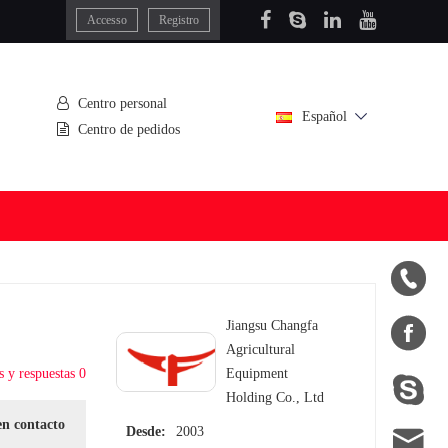
Accesso
Registro
Centro personal
Español
Centro de pedidos


Jiangsu Changfa
Agricultural
s y respuestas 0
Equipment

Holding Co., Ltd
en contacto

Desde:
2003