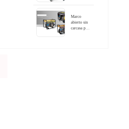
Marco
abierto sin
carcasa para
grupos
electrógenos
diesel