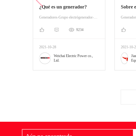
¿Qué es un generador?
Sobre e
Generadores-Grupo electrógenerador-Grupo electrógeno Diesel
9234
2021-10-28
2021-10-
Weichai Electric Power co.,
Jia
Ltd.
Equ