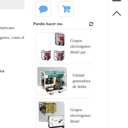

Puedes hacer eso.
americano.
rógenos, como el
Grupos
electrógenos
diesel para
bombas
ica
Unidad
generadora
de doble
uso
Grupos
electrógenos
diesel