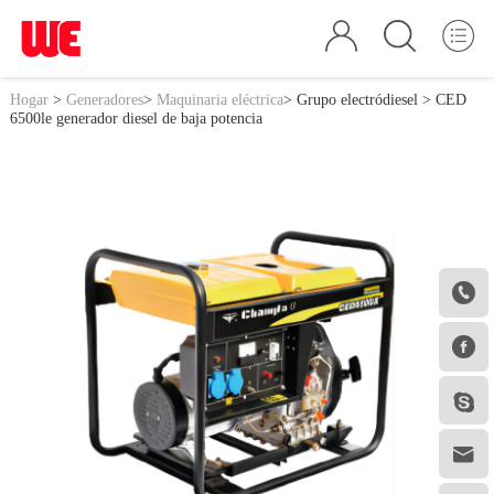
Hogar
>
Generadores
>
Maquinaria eléctrica
>
Grupo electródiesel
> CED
6500le generador diesel de baja potencia



