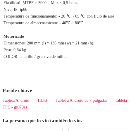
Fiabilidad: MTBF ≥ 5000h; Mttr ≤ 0,5 horas
Nivel IP: ip66
Temperatura de funcionamiento: - 20 ℃ ~ 65 ℃, con flujo de aire
Temperatura de almacenamiento: - 40℃ ~ 80℃
Motorizado
Dimensiones: 200 mm (l) * 136 mm (w) * 21 mm (h);
Peso: 0,64 kg
COLOR: amarillo / gris / verde militar
Parole chiave
Tableta Android
Tablet
Tablet a Android de 7 pulgadas
Tableta
TPC - gs070as
La persona que lo vio también lo vio.