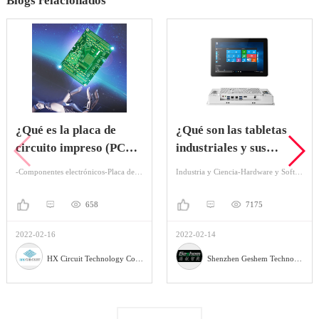
Blogs relacionados
¿Qué es la placa de
¿Qué son las tabletas
circuito impreso (PCB)
industriales y sus
y la ventaja de la
aplicaciones?
-Componentes electrónicos-Placa de circuito
Industria y Ciencia-Hardware y Software-Ordenador Industrial
misma?
658
7175
2022-02-16
2022-02-14
HX Circuit Technology Co., Ltd.
Shenzhen Geshem Technology Co., LTD