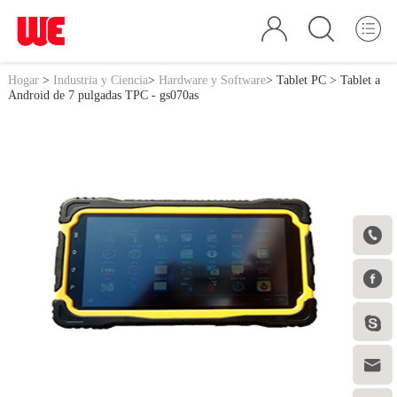
Hogar
>
Industria y Ciencia
>
Hardware y Software
>
Tablet PC
> Tablet a
Android de 7 pulgadas TPC - gs070as



