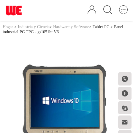
Hogar
>
Industria y Ciencia
>
Hardware y Software
>
Tablet PC
> Panel
industrial PC TPC - gs1051ht V6



