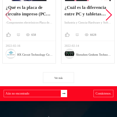
¿Qué es la placa de
¿Cuál es la diferencia
circuito impreso (PCB)
entre PC y tabletas
y la ventaja de la
industriales?
-Componentes electrónicos-Placa de circuito
Industria y Ciencia-Hardware y Software-Ordenador Industrial
misma?
658
6628
2022-02-16
2022-02-14
HX Circuit Technology Co., Ltd.
Shenzhen Geshem Technology Co., LTD
Ver más
Contáctenos.