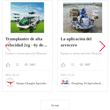
Transplanter de alta
La aplicación del
velocidad 2zg - 6y de
arrocero
pelo largo
Equipos y piezas agrícolas-Maquinaria y equipo para agricultura-Máquinas de plantación
Equipos y piezas agrícolas-Maquinaria y equipo para agricultura-Máquinas de plantación
5463
5987
2021-10-22
2021-11-23
Jiangsu Changfa Agricultural Equipment Holding Co., Ltd
Dongfeng 54 Agricultural Machinery co., Ltd.
Ver más