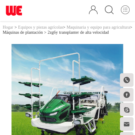
Hogar
>
Equipos y piezas agrícolas
>
Maquinaria y equipo para agricultura
>
Máquinas de plantación
> 2zg6y transplanter de alta velocidad



