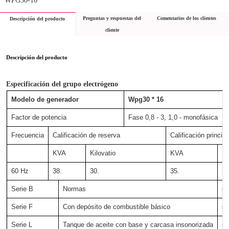
Preguntas y respuestas del
Comentarios de los clientes
Descripción del producto
cliente
Descripción del producto
Especificación del grupo electrógeno
Modelo de generador
Wpg30 * 16
Factor de potencia
Fase 0,8 - 3, 1,0 - monofásica
Frecuencia
Calificación de reserva
Calificación principa
KVA
Kilovatio
KVA
Ki
60 Hz
38.
30.
35.
28
Serie B
Normas
≤ 
Serie F
Con depósito de combustible básico
≤ 
Serie L
Tanque de aceite con base y carcasa insonorizada
≤ 