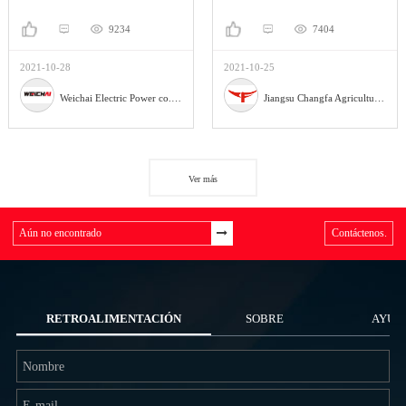
9234
7404
2021-10-28
2021-10-25
Weichai Electric Power co., Ltd.
Jiangsu Changfa Agricultural Equipment Holding Co., Ltd
Ver más
Contáctenos.
RETROALIMENTACIÓN
SOBRE
AYUD
NOSOTROS