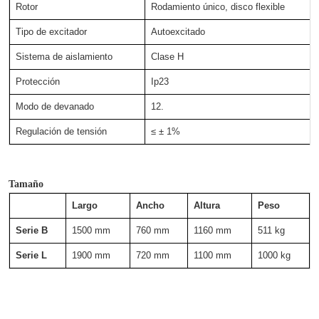
Rotor
Rodamiento único, disco flexible
Tipo de excitador
Autoexcitado
Sistema de aislamiento
Clase H
Protección
Ip23
Modo de devanado
12.
Regulación de tensión
≤ ± 1%
Tamaño
Largo
Ancho
Altura
Peso
Serie B
1500 mm
760 mm
1160 mm
511 kg
Serie L
1900 mm
720 mm
1100 mm
1000 kg