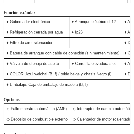
Función estándar
♦ Gobernador electrónico
♦ Arranque eléctrico dc12
♦ Agu
♦ Refrigeración cerrada por agua
♦ Ip23
♦ Ais
♦ Filtro de aire, silenciador
♦ Dis
♦ Batería de arranque con cable de conexión (sin mantenimiento)
♦ Car
♦ Válvula de drenaje de aceite
♦ Carretilla elevadora slot
♦ Amo
♦ COLOR: Azul weichai (B, f) / toldo beige y chasis Negro (l)
♦ Do
♦ Embalaje: Caja de embalaje de madera (B, f)
Opciones
◇ Fallo maestro automático (AMF)
◇ Interruptor de cambio automátic
◇ Depósito de combustible externo
◇ Calentador de motor (calentador 