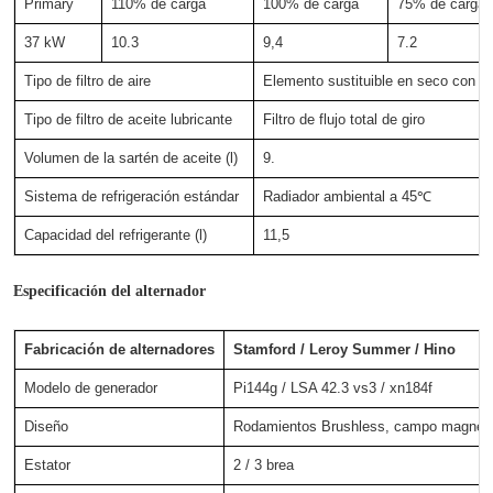
Primary
110% de carga
100% de carga
75% de carga
37 kW
10.3
9,4
7.2
Tipo de filtro de aire
Elemento sustituible en seco con in
Tipo de filtro de aceite lubricante
Filtro de flujo total de giro
Volumen de la sartén de aceite (l)
9.
Sistema de refrigeración estándar
Radiador ambiental a 45℃
Capacidad del refrigerante (l)
11,5
Especificación del alternador
Fabricación de alternadores
Stamford / Leroy Summer / Hino
Modelo de generador
Pi144g / LSA 42.3 vs3 / xn184f
Diseño
Rodamientos Brushless, campo magnétic
Estator
2 / 3 brea