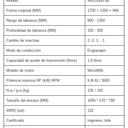
Modelo
Wm1100b (e)
Forma corporal (MM)
1750 × 1350 × 940
Rango de labranza (MM)
800 - 1350
Profundidad de labranza (MM)
150 - 300
Cambio de marchas
2, 0, 1, - 1
Modo de conducción
Engranajes
Capacidad de aceite de transmisión (litros)
1,8 litros
Modelo de motor
Wm186fb
Potencia máxima HP (kW) RPM
9 (6.6) / 3600
N.w / g.w (kg)
135 / 150
Tamaño del envase (MM)
1050 * 570 * 780
40HQ (set)
132
Certificado
Ingeniero Jefe