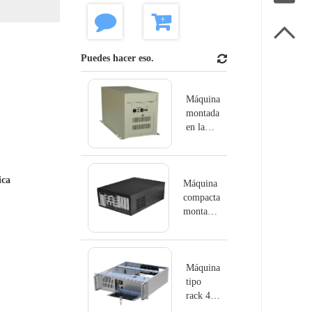

Puedes hacer eso.
Máquina
montada
en la
pared
IPC -
gs6806
ica
Máquina
compacta
montada
en la
pared
IPC -
gs6804k
Máquina
tipo
rack 4u
IPC -