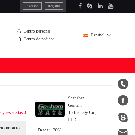
Accesso
Registro
Centro personal
Español
Centro de pedidos


Shenzhen
Geshem
s y respuestas 0
Technology Co.,

LTD
en contacto

Desde:
2008