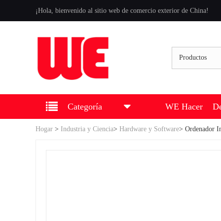
¡Hola, bienvenido al sitio web de comercio exterior de China!
Productos
Categoría
WE Hacer
De
Hogar
>
Industria y Ciencia
>
Hardware y Software
>
Ordenador In