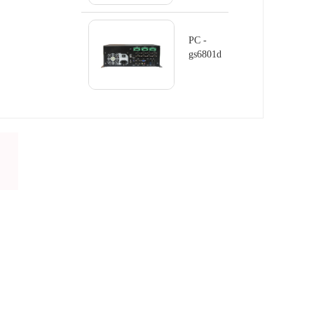
gs8410
PC -
gs6801d