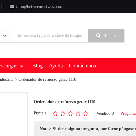
info@betweeneastwest.com
Buscar
scargar
Blog
Ayuda
Contáctenos.
dustrial
> Ordenador de refuerzo getac f110
Ordenador de refuerzo getac f110
Puntaje
Vendido:0
Pregunta
Notas: Si tiene alguna pregunta, por favor póngase 