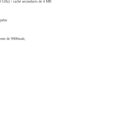
0 GHz) / caché secundario de 4 MB
gadas
igente de 9900mah;