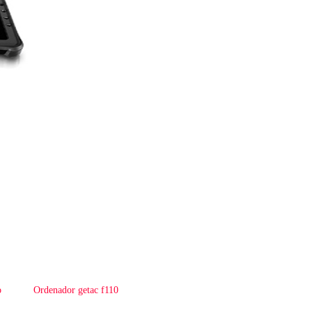
o
Ordenador getac f110