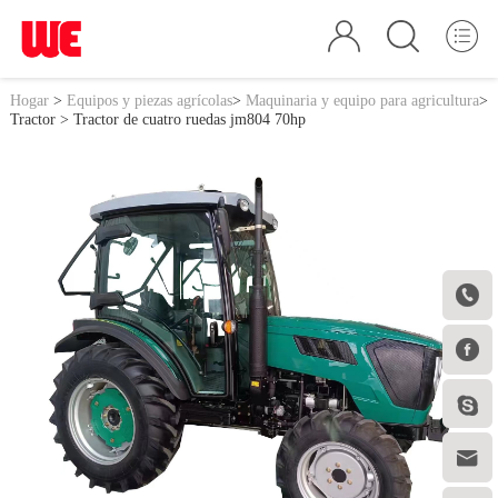
Hogar
>
Equipos y piezas agrícolas
>
Maquinaria y equipo para agricultura
>
Tractor
> Tractor de cuatro ruedas jm804 70hp



