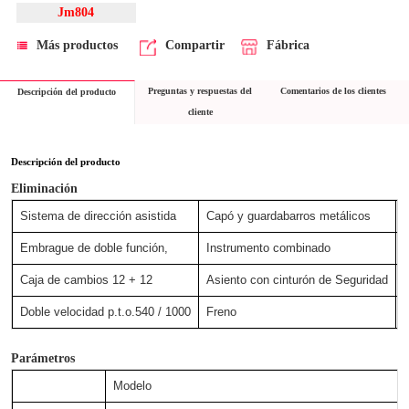
Jm804
Más productos
Compartir
Fábrica
Preguntas y respuestas del
Comentarios de los clientes
Descripción del producto
cliente
Descripción del producto
Eliminación
Sistema de dirección asistida
Capó y guardabarros metálicos
B
Embrague de doble función,
Instrumento combinado
L
Caja de cambios 12 + 12
Asiento con cinturón de Seguridad
Doble velocidad p.t.o.540 / 1000
Freno
Parámetros
Modelo