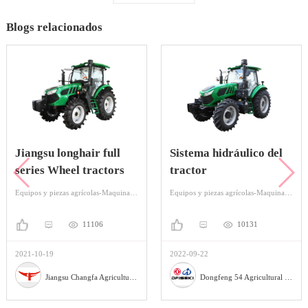
Blogs relacionados
Jiangsu longhair full
Sistema hidráulico del
series Wheel tractors
tractor
Equipos y piezas agrícolas-Maquinaria y equipo para agricultura-Tractor
Equipos y piezas agrícolas-Maquinaria y equipo para agricultura-Tractor
11106
10131
2021-10-19
2022-09-22
Jiangsu Changfa Agricultural Equipment Holding Co., Ltd
Dongfeng 54 Agricultural Machinery co., Ltd.