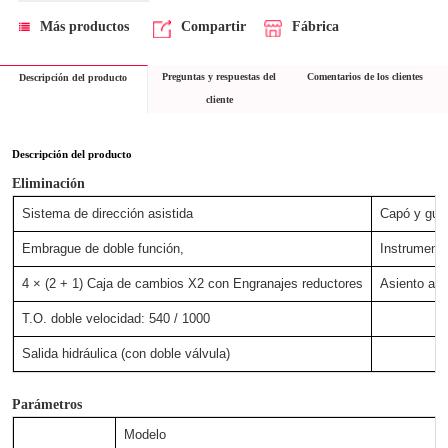
Más productos
Compartir
Fábrica
Preguntas y respuestas del
Comentarios de los clientes
Descripción del producto
cliente
Descripción del producto
Eliminación
Sistema de dirección asistida
Capó y gua
Embrague de doble función,
Instrument
4 × (2 + 1) Caja de cambios X2 con Engranajes reductores
Asiento amo
T.O. doble velocidad: 540 / 1000
Salida hidráulica (con doble válvula)
Parámetros
Modelo