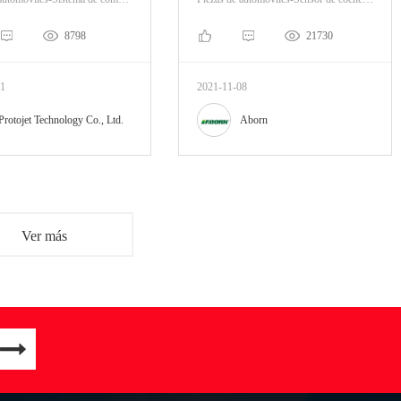
8798
21730
01
2021-11-08
Protojet Technology Co., Ltd.
Aborn
Ver más