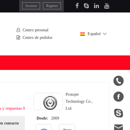
Accesso
Registro
Centro personal
Español
Centro de pedidos


Protojet
Technology Co.,
s y respuestas 0
Ltd.

Desde:
2009
en contacto
