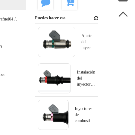

Puedes hacer eso.
rafuel04 /,
Ajuste
del
9
inyector
de
Peugeot
iwp179
Instalación
ica
del
inyector
de survolt
iwp176
Inyectores
de
combustible
para
Volkswagen