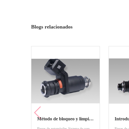
Blogs relacionados
Método de bloqueo y limpieza de la boquilla de inyección de combustible
Piezas de automóviles-Sistema de combustible-Inyección de combustible