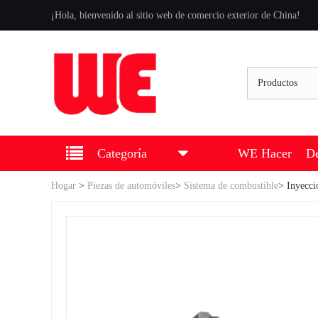
¡Hola, bienvenido al sitio web de comercio exterior de China!
Productos
Categoría
WE Hacer
De
Hogar
>
Piezas de automóviles
>
Sistema de combustible
>
Inyecci