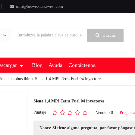
info@betweeneastwest.com
Buscar
scargar
Blog
Ayuda
Contáctenos.
ón de combustible
> Siena 1,4 MPI Tetra Fuel 04 inyectores
Siena 1,4 MPI Tetra Fuel 04 inyectores
Puntaje
Vendido:0
Pregunta
Notas: Si tiene alguna pregunta, por favor póngase 