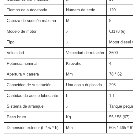
Tiempo de autocebado
Número de serie
120
Cabeza de succión máxima
M
8.
Modelo de motor
♪
Cf178 (e)
Tipo
♪
Motor diesel ver
Velocidad
Velocidad de rotación
3600
Potencia nominal
Kilovatio
4.
Apertura × carrera
Mm
78 * 62
Capacidad de sustitución
Una copia duplicada
296.
Cantidad de aceite lubricante
L
1.1
Sistema de arranque
♪
Tanque pequeño 
Peso bruto
Kg
55 / 58 (67)
Dimensión exterior (L * w * h)
Mm
605 * 465 * 610 