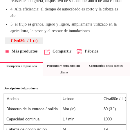
resistente a la grieta, dispositivo de sellado mecánico de alta calidad.
4. Alta eficiencia: el tiempo de autocebado es corto y la cabeza es
alta.
5, el flujo es grande, ligero y ligero, ampliamente utilizado en la
agricultura, la pesca y el rescate de inundaciones.
Cfwd80c / L (e)
Más productos
Compartir
Fábrica
Preguntas y respuestas del
Comentarios de los clientes
Descripción del producto
cliente
Descripción del producto
Modelo
Unidad
Cfwd80c / L (e)
Diámetro de la entrada / salida
Mm (in)
80 (3 ")
Capacidad continua
L / min
1000
Cabeza de continuación
M
19.