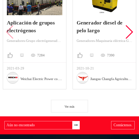
Aplicación de grupos
Generador diesel de
electrógenos
pelo largo
Generadores-Grupo electrógenerador-Grupo electrógeno Diesel
Generadores-Maquinaria eléctrica-Generador de gasolina
7284
7390
2021-03-29
2021-10-21
Weichai Electric Power co., Ltd.
Jiangsu Changfa Agricultural Equipment Holding Co., Ltd
Ver más
Contáctenos.