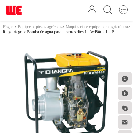
Hogar
>
Equipos y piezas agrícolas
>
Maquinaria y equipo para agricultura
>
Riego riego
> Bomba de agua para motores diesel cfwd80c - L - E



