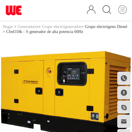
Hogar
>
Generadores
>
Grupo electrógenerador
>
Grupo electrógeno Diesel
> Cfed110k - S generador de alta potencia 60Hz



