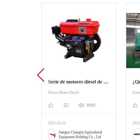
Serie de motores diesel de pelo largo
¿Qué e
Motor-Motor Diesel-
11
19351
2021-10-22
2021-10-
ultural
Jiangsu Changfa Agricultural
., Ltd
Equipment Holding Co., Ltd