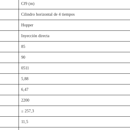
Cf9 (m)
Cilindro horizontal de 4 tiempos
Hopper
Inyección directa
85
90
0511
5,88
6,47
2200
≤ 257,3
11,5