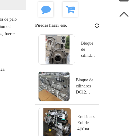

ua de pelo
Puedes hacer eso.
ión del
, fuerte
Bloque
de
cilindros
DC13
para
ica
Scania
Bloque de
cilindros
DC12
Reemplazar
Scania
Emisiones
Eui de
4jb1na del
motor de