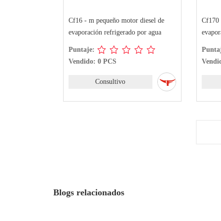
iesel de
Cf16 - m pequeño motor diesel de
Cf170 peq
or agua
evaporación refrigerado por agua
evaporació
Puntaje:
Puntaje:
Vendido: 0 PCS
Vendido:
Consultivo
Blogs relacionados