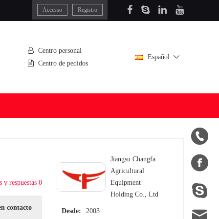
Accesso
Registro
Centro personal
Español
Centro de pedidos


Jiangsu Changfa
Agricultural
s y respuestas 0
Equipment

Holding Co., Ltd
en contacto

Desde:
2003