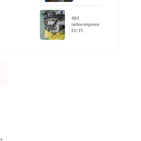
aspiración
automática
4jb1
4jb1
turbocompresor
EU IV
Emission
Engine