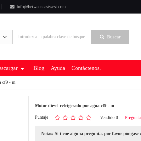
info@betweeneastwest.com
Buscar
scargar
Blog
Ayuda
Contáctenos.
a cf9 - m
Motor diesel refrigerado por agua cf9 - m
Puntaje
Vendido:0
Pregunta
Notas: Si tiene alguna pregunta, por favor póngase 