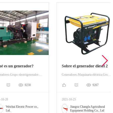
s un generador?
Sobre el generador diesel 2
Generadores-Grupo electrógenerador-Grupo electrógeno Diesel
Generadores-Maquinaria eléctrica-Grupo electródiesel
9230
9267
28
2021-10-25
Weichai Electric Power co.,
Jiangsu Changfa Agricultural
Ltd.
Equipment Holding Co., Ltd