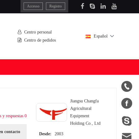
Accesso
Registro
Centro personal
Español
Centro de pedidos


Jiangsu Changfa
Agricultural
s y respuestas 0
Equipment

Holding Co., Ltd
en contacto

Desde:
2003