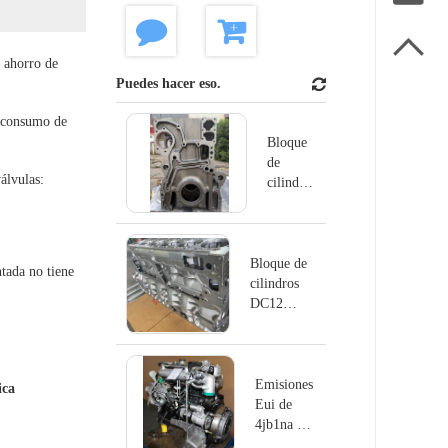

y ahorro de
Puedes hacer eso.
o consumo de
Bloque
de
álvulas:
cilindros
DC13
para
Scania
Bloque de
ntada no tiene
cilindros
DC12
Reemplazar
Scania
Emisiones
ica
Eui de
4jb1na del
motor de