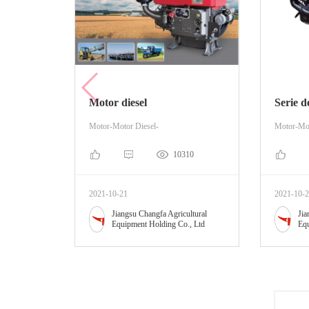
Motor diesel
Motor-Motor Diesel-
Motor-Mot
10310
2021-10-21
2021-10-
Jiangsu Changfa Agricultural
Jia
Equipment Holding Co., Ltd
Equ