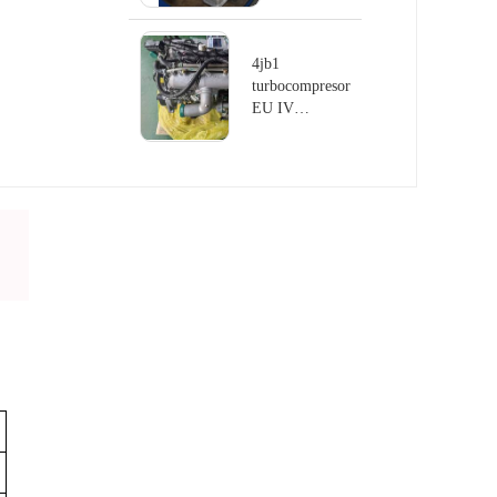
aspiración
automática
4jb1
4jb1
turbocompresor
EU IV
Emission
Engine