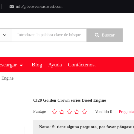
info@betweeneastwest.com
Buscar
scargar
Blog
Ayuda
Contáctenos.
l Engine
Cf20 Golden Crown series Diesel Engine
Puntaje
Vendido:0
Pregunta
Notas: Si tiene alguna pregunta, por favor póngase 