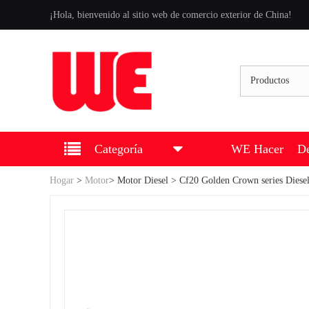
¡Hola, bienvenido al sitio web de comercio exterior de China!
Productos
Categoría
WE Hacer
De
Hogar
>
Motor
>
Motor Diesel
> Cf20 Golden Crown series Diese