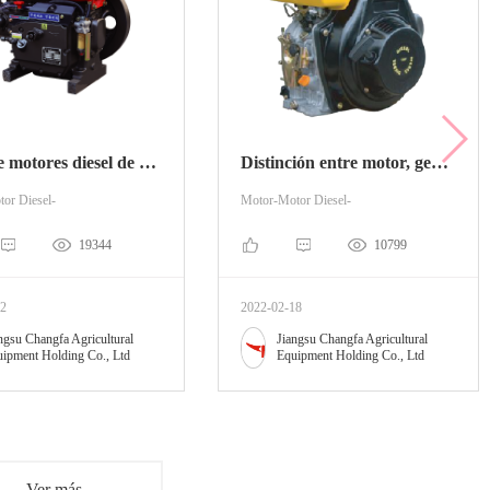
Serie de motores diesel de pelo largo
Distinción entre motor, generador y motor
or Diesel-
Motor-Motor Diesel-
19344
10799
22
2022-02-18
ngsu Changfa Agricultural
Jiangsu Changfa Agricultural
ipment Holding Co., Ltd
Equipment Holding Co., Ltd
Ver más