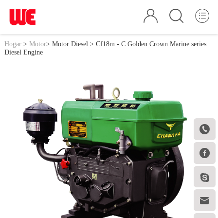
Hogar
>
Motor
>
Motor Diesel
> Cf18m - C Golden Crown Marine series
Diesel Engine



