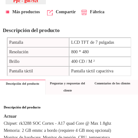
Ppc - gs0792t
Más productos
Compartir
Fábrica
Descripción del producto
Pantalla
LCD TFT de 7 pulgadas
Resolución
800 * 480
Brillo
400 CD / M ²
Pantalla táctil
Pantalla táctil capacitiva
Preguntas y respuestas del
Comentarios de los clientes
Descripción del producto
cliente
Descripción del producto
Actuar
Chipset: rk3288 SOC Cortex - A17 quad Core @ Max 1.8ghz
Memoria: 2 GB emmc a bordo (requiere 4 GB moq opcional)
Monitor de hardware: Monitor de tensión, CPU, temperatura