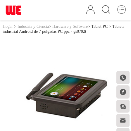
Hogar
>
Industria y Ciencia
>
Hardware y Software
>
Tablet PC
> Tableta
industrial Android de 7 pulgadas PC ppc - gs0792t



