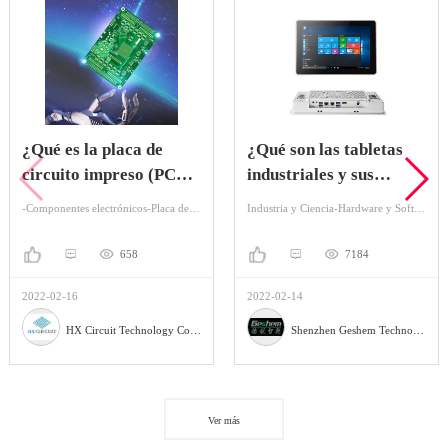
¿Qué es la placa de
¿Qué son las tabletas
circuito impreso (PCB)
industriales y sus
y la ventaja de la
aplicaciones?
-Componentes electrónicos-Placa de circuito
Industria y Ciencia-Hardware y Software-Ordenador Industrial
misma?
658
7184
2022-02-16
2022-02-14
HX Circuit Technology Co., Ltd.
Shenzhen Geshem Technology Co., LTD
Ver más