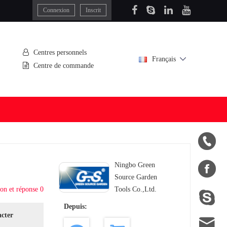
Connexion
Inscrit
Centres personnels
Français
Centre de commande


Ningbo Green
Source Garden
on et réponse 0
Tools Co.,Ltd.

Depuis:
acter
