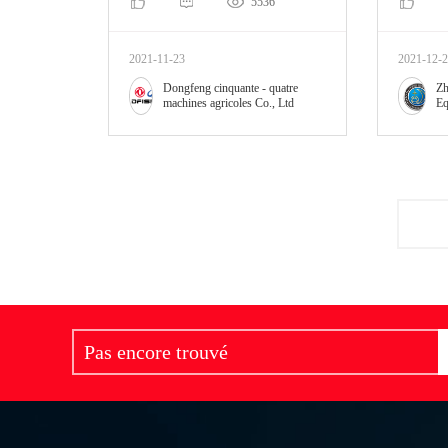
5536
2021-11-23
2021-12-
Dongfeng cinquante - quatre
Zh
machines agricoles Co., Ltd
Eq