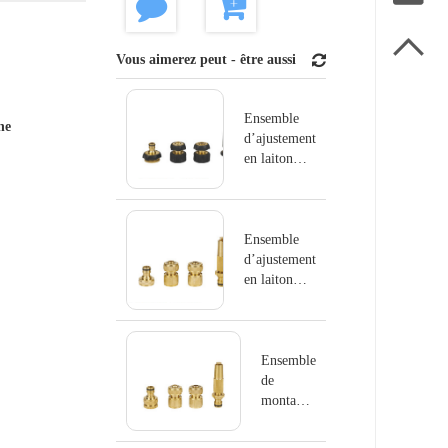

Vous aimerez peut - être aussi
Ensemble
ne
d’ajustement
en laiton
4PCS
GS6606
Ensemble
d’ajustement
en laiton
4PCS
GS6605
Ensemble
de
montage
en laiton
4PCS