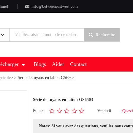
hine!
info@betweeneastwest.com
Recherche
lécharger
Blogs
Aider
Contact
gricole
>
> Série de tuyaux en laiton GS6503
Série de tuyaux en laiton GS6503
Points
Vendu:0
Questi
Notes: Si vous avez des questions, veuillez nous cont