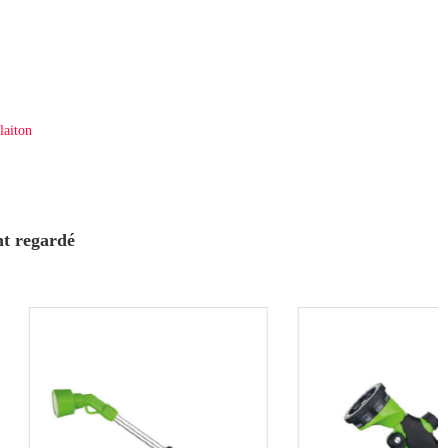
laiton
nt regardé