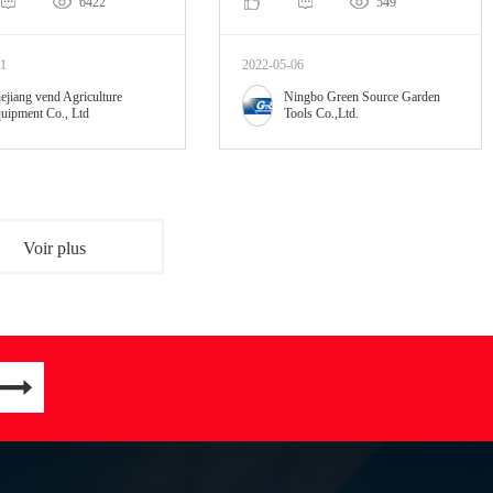
6422
549
21
2022-05-06
ejiang vend Agriculture
Ningbo Green Source Garden
uipment Co., Ltd
Tools Co.,Ltd.
Voir plus