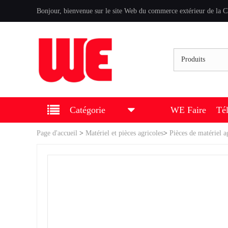
Bonjour, bienvenue sur le site Web du commerce extérieur de la C
Produits
Catégorie
WE Faire
Té
Page d'accueil
>
Matériel et pièces agricoles
>
Pièces de matériel a