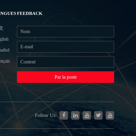
ANGUES
FEEDBACK
文
glish
pañol
nçais
Par la poste
Follow Us: