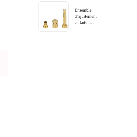
GS6604
Ensemble
d’ajustement
en laiton
3PCS
GS6603