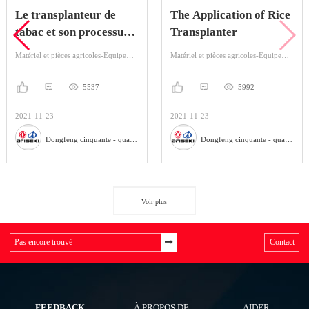
Le transplanteur de
The Application of Rice
tabac et son processus
Transplanter
de plantation
Matériel et pièces agricoles-Equipement agricole-Plantation de machines
Matériel et pièces agricoles-Equipement agricole-Plantation de machines
5537
5992
2021-11-23
2021-11-23
Dongfeng cinquante - quatre machines agricoles Co., Ltd
Dongfeng cinquante - quatre machines agricoles Co., Ltd
Voir plus
Contact
FEEDBACK
À PROPOS DE
AIDER