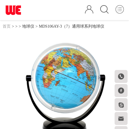
首页
>
>
>
地球仪
> MDS106AY-3（7）通用球系列地球仪



