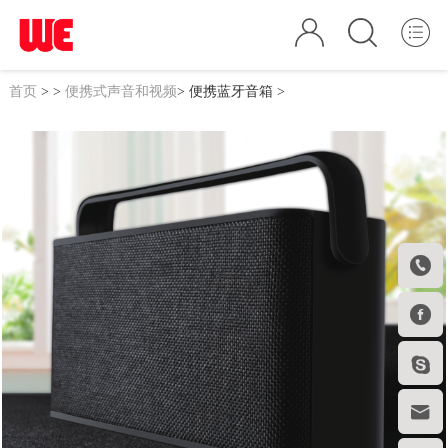
首页
>
>
便携式声音和视频
>
便携蓝牙音箱
>



