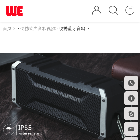
首页
>
>
便携式声音和视频
>
便携蓝牙音箱
>



