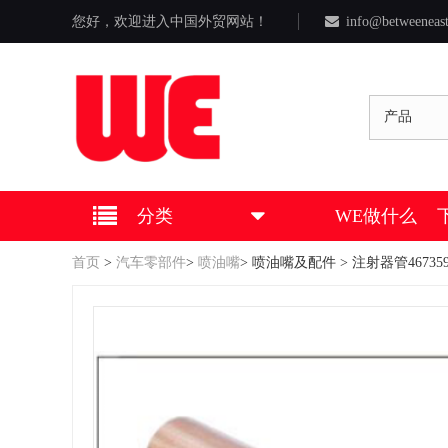
您好，欢迎进入中国外贸网站！
info@betweeneas
产品
分类
WE做什么
首页
>
汽车零部件
>
喷油嘴
>
喷油嘴及配件
> 注射器管467359