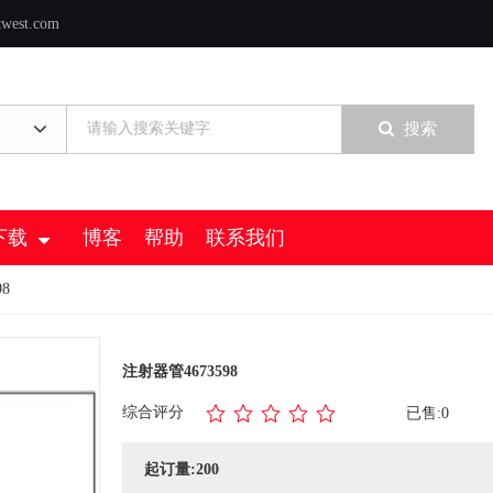
twest.com
搜索
下载
博客
帮助
联系我们
8
注射器管4673598
综合评分
已售:0
起订量:200