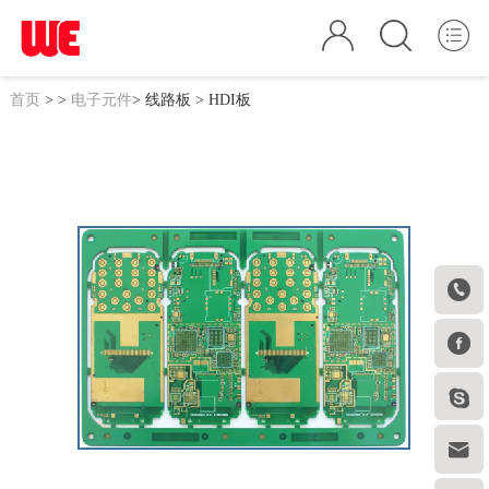
首页
>
>
电子元件
>
线路板
> HDI板



